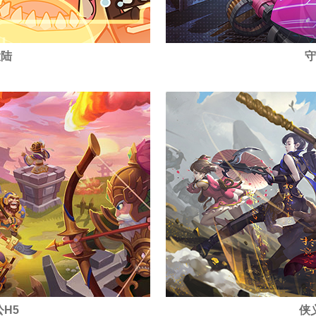
大陆
守
H5
侠