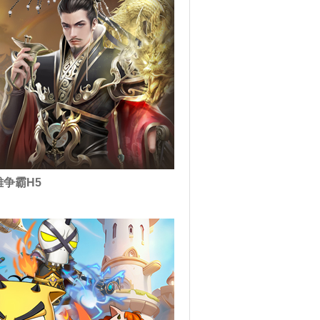
雄争霸H5