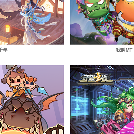
千年
我叫M